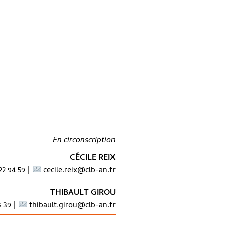
En circonscription
CÉCILE REIX
22 94 59 |
cecile.reix@clb-an.fr
THIBAULT GIROU
8 39 |
thibault.girou@clb-an.fr