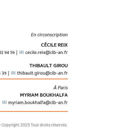
En circonscription
CÉCILE REIX
22 94 59 |
cecile.reix@clb-an.fr
THIBAULT GIROU
8 39 |
thibault.girou@clb-an.fr
À Paris
MYRIAM BOUKHALFA
myriam.boukhalfa@clb-an.fr
©
Copyright 2025 Tout droits réservés.